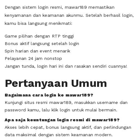
Dengan sistem login resmi, mawar189 memastikan
kenyamanan dan keamanan akunmu. Setelah berhasil login,
kamu bisa langsung menikmati:
Game pilihan dengan RTP tinggi
Bonus aktif langsung setelah login
Spin harian dan event menarik
Pelayanan 24 jam nonstop
Jangan tunda, login hari ini dan rasakan sendiri cuannya!
Pertanyaan Umum
Bagaimana cara login ke mawar189?
Kunjungi situs resmi mawar189, masukkan username dan
password kamu, lalu klik login untuk mulai bermain.
Apa saja keuntungan login resmi di mawar189?
Akses lebih cepat, bonus langsung aktif, dan perlindungan
data maksimal dengan sistem keamanan modern.