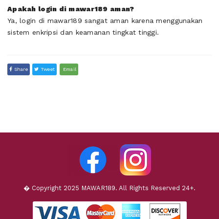
Apakah login di mawar189 aman?
Ya, login di mawar189 sangat aman karena menggunakan
sistem enkripsi dan keamanan tingkat tinggi.
Share
Tweet
Email
� Copyright 2025 MAWAR189. All Rights Reserved 24+.